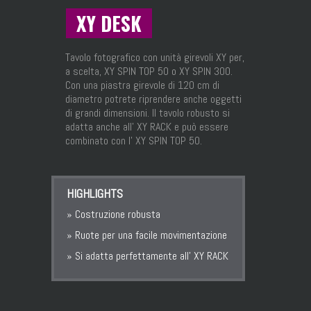
XY DESK
Tavolo fotografico con unità girevoli XY per,
a scelta, XY SPIN TOP 50 o XY SPIN 300.
Con una piastra girevole di 120 cm di
diametro potrete riprendere anche oggetti
di grandi dimensioni. Il tavolo robusto si
adatta anche all’ XY RACK e può essere
combinato con l’ XY SPIN TOP 50.
HIGHLIGHTS
» Costruzione robusta
» Ruote per una facile movimentazione
» Si adatta perfettamente all’ XY RACK