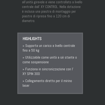
all’unità girevole e viene controllato a livello
centrale dall’ XY CONTROL. Nella dotazione
è inclusa una piastra di montaggio per
piastre di ripresa fino a 120 cm di
diametro.
HIGHLIGHTS
» Supporta un carico a livello centrale
fino a 50 kg
» Utilizzabile come unità a sé stante o
come sospensione
» Funziona in sincronizzazione con l’
XY SPIN 300
» Collegamento diretto per il mirino
laser